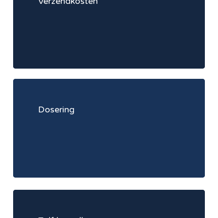
Verzendkosten
Learn
more
Dosering
Learn
more