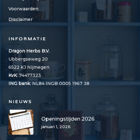
Voorwaarden
Disclaimer
INFORMATIE
Dragon Herbs B.V.
Ubbergseweg 20
6522 KJ Nijmegen
KvK
:
74477323
ING bank
:
NL84 INGB 0005 1967 38
NIEUWS
Openingstijden 2026
januari 1, 2026