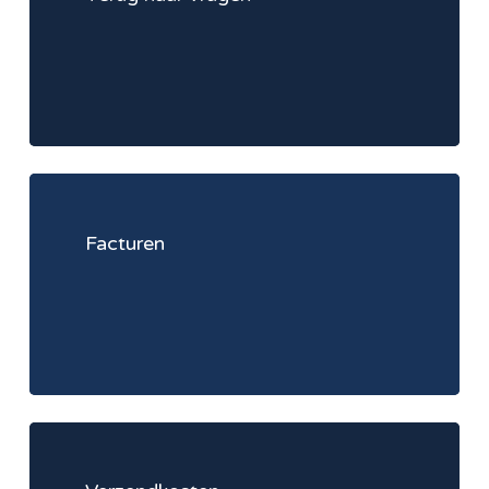
Learn
more
Facturen
Learn
more